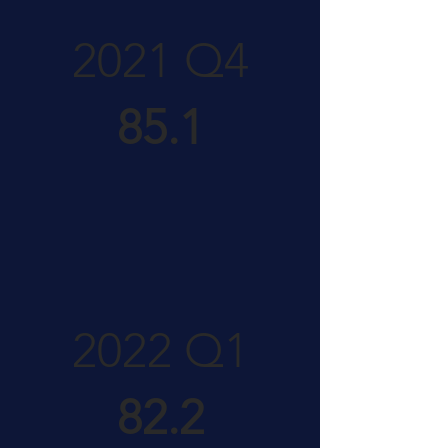
2021 Q4
85.1
2022 Q1
82.2